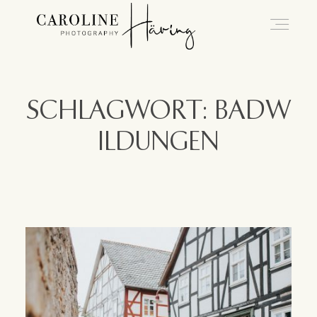
Hochzeitsfotografie Kassel
SCHLAGWORT: BADW
ILDUNGEN
Caro
Hochzeiten
Blog
Kontakt