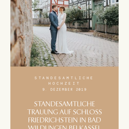
STANDESAMTLICHE
HOCHZEIT
9. DEZEMBER 2019
STANDESAMTLICHE
TRAUUNG AUF SCHLOSS
FRIEDRICHSTEIN IN BAD
WILDUNGEN BEI KASSEL