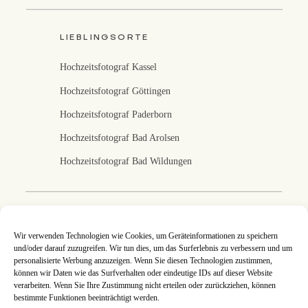
LIEBLINGSORTE
Hochzeitsfotograf Kassel
Hochzeitsfotograf Göttingen
Hochzeitsfotograf Paderborn
Hochzeitsfotograf Bad Arolsen
Hochzeitsfotograf Bad Wildungen
Fotografin in Kassel
Wir verwenden Technologien wie Cookies, um Geräteinformationen zu speichern
und/oder darauf zuzugreifen. Wir tun dies, um das Surferlebnis zu verbessern und um
Ich fotografiere eure Hochzeit in Kassel, Nordhessen
personalisierte Werbung anzuzeigen. Wenn Sie diesen Technologien zustimmen,
und deutschlandweit. An jeder Hochzeitsreportage
können wir Daten wie das Surfverhalten oder eindeutige IDs auf dieser Website
arbeite ich mit ganzer Leidenschaft, denn eure Bilder
verarbeiten. Wenn Sie Ihre Zustimmung nicht erteilen oder zurückziehen, können
sind mir eine Herzensangelegenheit. Jede
Hochzeitsreportage ist so individuell wie ihr es seid und
bestimmte Funktionen beeinträchtigt werden.