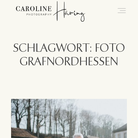
Hochzeitsfotografie Kassel
SCHLAGWORT: FOTO
GRAFNORDHESSEN
Caro
Hochzeiten
Blog
Kontakt