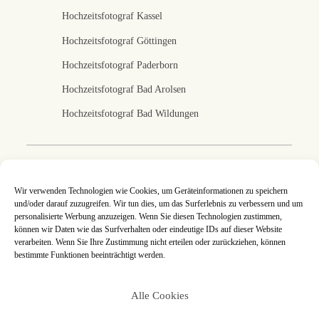
Hochzeitsfotograf Kassel
Hochzeitsfotograf Göttingen
Hochzeitsfotograf Paderborn
Hochzeitsfotograf Bad Arolsen
Hochzeitsfotograf Bad Wildungen
Fotografin in Kassel
Wir verwenden Technologien wie Cookies, um Geräteinformationen zu speichern
und/oder darauf zuzugreifen. Wir tun dies, um das Surferlebnis zu verbessern und um
Ich fotografiere eure Hochzeit in Kassel, Nordhessen
personalisierte Werbung anzuzeigen. Wenn Sie diesen Technologien zustimmen,
und deutschlandweit. An jeder Hochzeitsreportage
können wir Daten wie das Surfverhalten oder eindeutige IDs auf dieser Website
arbeite ich mit ganzer Leidenschaft, denn eure Bilder
verarbeiten. Wenn Sie Ihre Zustimmung nicht erteilen oder zurückziehen, können
sind mir eine Herzensangelegenheit. Jede
Hochzeitsreportage ist so individuell wie ihr es seid und
bestimmte Funktionen beeinträchtigt werden.
gemeinsam setzen wir eure Wünsche und Ideen um. An
eurem schönsten Tag steckt jeder Augenblick voller
Details, die mir ins Auge fallen und die ich für euch in
Alle Cookies
authentischen Hochzeitsfotos festhalte.