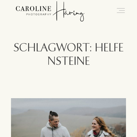
Hochzeitsfotografie Kassel
SCHLAGWORT: HELFE
NSTEINE
Caro
Hochzeiten
Blog
Kontakt