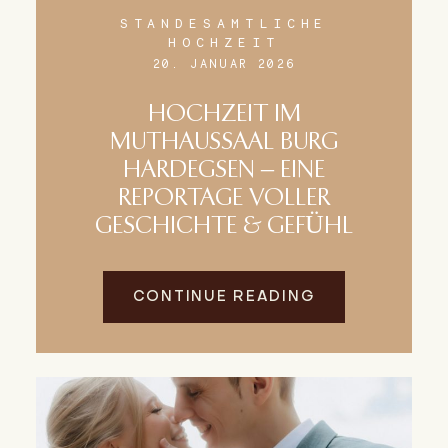
STANDESAMTLICHE
HOCHZEIT
20. JANUAR 2026
HOCHZEIT IM
MUTHAUSSAAL BURG
HARDEGSEN – EINE
REPORTAGE VOLLER
GESCHICHTE & GEFÜHL
CONTINUE READING