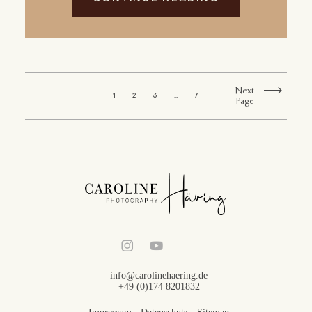
Next
1
2
3
…
7
Page
info@carolinehaering.de
+49 (0)174 8201832
Impressum
-
Datenschutz
-
Sitemap