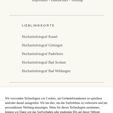
LIEBLINGSORTE
Hochzeitsfotograf Kassel
Hochzeitsfotograf Göttingen
Hochzeitsfotograf Paderborn
Hochzeitsfotograf Bad Arolsen
Hochzeitsfotograf Bad Wildungen
Fotografin in Kassel
Wir verwenden Technologien wie Cookies, um Geräteinformationen zu speichern
und/oder darauf zuzugreifen. Wir tun dies, um das Surferlebnis zu verbessern und um
Ich fotografiere eure Hochzeit in Kassel, Nordhessen
personalisierte Werbung anzuzeigen. Wenn Sie diesen Technologien zustimmen,
und deutschlandweit. An jeder Hochzeitsreportage
können wir Daten wie das Surfverhalten oder eindeutige IDs auf dieser Website