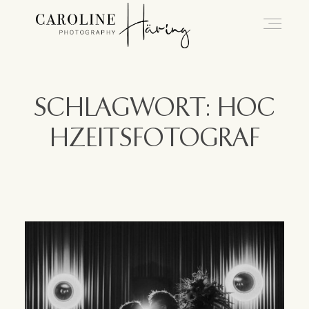
Hochzeitsfotografie Kassel
SCHLAGWORT: HOC
HZEITSFOTOGRAF
Caro
Hochzeiten
Blog
Kontakt