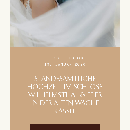
FIRST LOOK
19. JANUAR 2026
STANDESAMTLICHE
HOCHZEIT IM SCHLOSS
WILHELMSTHAL & FEIER
IN DER ALTEN WACHE
KASSEL