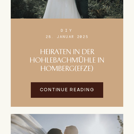
DIY
28. JANUAR 2025
HEIRATEN IN DER
HOHLEBACHMÜHLE IN
HOMBERG(EFZE)
CONTINUE READING