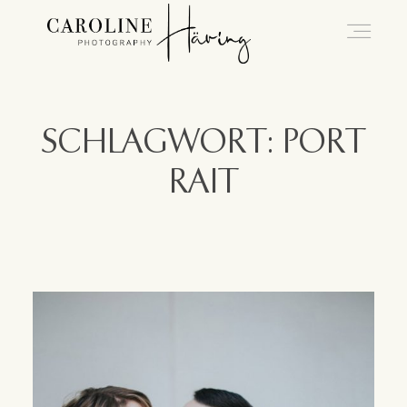
Hochzeitsfotografie Kassel
SCHLAGWORT: PORT
RAIT
Caro
Hochzeiten
Blog
Kontakt