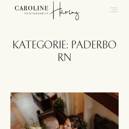
Hochzeitsfotografie Kassel
KATEGORIE: PADERBO
RN
Caro
Hochzeiten
Blog
Kontakt