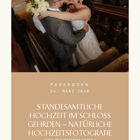
PADERBORN
24. MÄRZ 2026
STANDESAMTLICHE
HOCHZEIT IM SCHLOSS
GEHRDEN – NATÜRLICHE
HOCHZEITSFOTOGRAFIE