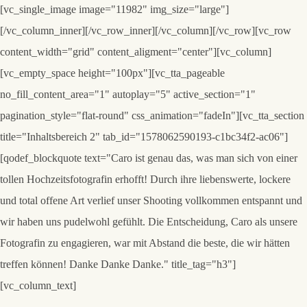
[vc_single_image image="11982" img_size="large"]
[/vc_column_inner][/vc_row_inner][/vc_column][/vc_row][vc_row
content_width="grid" content_aligment="center"][vc_column]
[vc_empty_space height="100px"][vc_tta_pageable
no_fill_content_area="1" autoplay="5" active_section="1"
pagination_style="flat-round" css_animation="fadeIn"][vc_tta_section
title="Inhaltsbereich 2" tab_id="1578062590193-c1bc34f2-ac06"]
[qodef_blockquote text="Caro ist genau das, was man sich von einer
tollen Hochzeitsfotografin erhofft! Durch ihre liebenswerte, lockere
und total offene Art verlief unser Shooting vollkommen entspannt und
wir haben uns pudelwohl gefühlt. Die Entscheidung, Caro als unsere
Fotografin zu engagieren, war mit Abstand die beste, die wir hätten
treffen können! Danke Danke Danke." title_tag="h3"]
[vc_column_text]