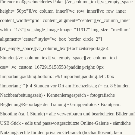
für euer maßgeschneidertes Paket.[/vc_column_text][vc_empty_space
height="50px"][/vc_column_inner][/vc_row_inner][vc_row_inner
content_width="grid" content_aligment="center"][vc_column_inner
width="1/3"][vc_single_image image="11917" img_size="medium"
alignment="center" style="vc_box_border_circle_2"]
[vc_empty_space][vc_column_text]
Hochzeitsreportage 4
Stunden
[/vc_column_text][vc_empty_space][vc_column_text
css=".vc_custom_1672915158553{padding-right: 0px
!important;padding-bottom: 5% !important;padding-left: 0px
!important;}"]• 4 Stunden vor Ort am Hochzeitstag (+ ca. 8 Stunden
Nachbearbeitungszeit) • Kennenlerngespräch • fotografische
Begleitung/Reportage der Trauung • Gruppenfotos • Brautpaar-
Shooting (ca. 1 Stunde) • alle verwertbaren und bearbeiteten Bilder auf
USB-Stick • edle und passwortgeschützte Online-Galerie • sämtliche
Nutzungsrechte für den privaten Gebrauch (hochauflösend, kein