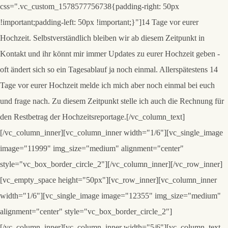
css=".vc_custom_1578577756738{padding-right: 50px
!important;padding-left: 50px !important;}"]
14 Tage vor eurer
Hochzeit.
Selbstverständlich bleiben wir ab diesem Zeitpunkt in
Kontakt und ihr könnt mir immer Updates zu eurer Hochzeit geben -
oft ändert sich so ein Tagesablauf ja noch einmal. Allerspätestens 14
Tage vor eurer Hochzeit melde ich mich aber noch einmal bei euch
und frage nach. Zu diesem Zeitpunkt stelle ich auch die Rechnung für
den Restbetrag der Hochzeitsreportage.[/vc_column_text]
[/vc_column_inner][vc_column_inner width="1/6"][vc_single_image
image="11999" img_size="medium" alignment="center"
style="vc_box_border_circle_2"][/vc_column_inner][/vc_row_inner]
[vc_empty_space height="50px"][vc_row_inner][vc_column_inner
width="1/6"][vc_single_image image="12355" img_size="medium"
alignment="center" style="vc_box_border_circle_2"]
[/vc_column_inner][vc_column_inner width="5/6"][vc_column_text