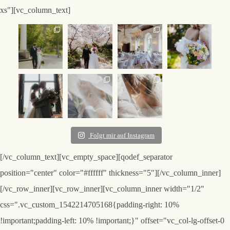
xs"][vc_column_text]
Folgt mir auf Instagram
[/vc_column_text][vc_empty_space][qodef_separator
position="center" color="#ffffff" thickness="5"][/vc_column_inner]
[/vc_row_inner][vc_row_inner][vc_column_inner width="1/2"
css=".vc_custom_1542214705168{padding-right: 10%
!important;padding-left: 10% !important;}" offset="vc_col-lg-offset-0