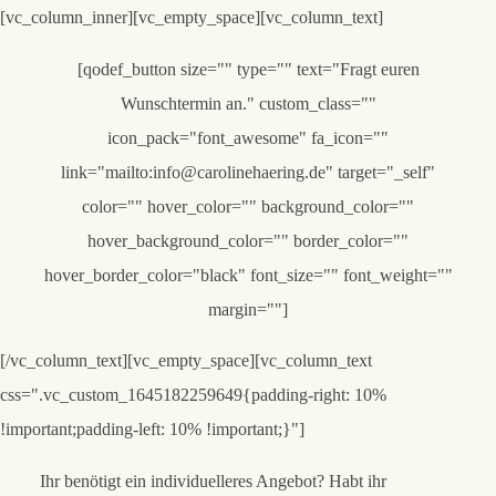
[vc_column_inner][vc_empty_space][vc_column_text]
[qodef_button size="" type="" text="Fragt euren
Wunschtermin an." custom_class=""
icon_pack="font_awesome" fa_icon=""
link="mailto:info@carolinehaering.de" target="_self"
color="" hover_color="" background_color=""
hover_background_color="" border_color=""
hover_border_color="black" font_size="" font_weight=""
margin=""]
[/vc_column_text][vc_empty_space][vc_column_text
css=".vc_custom_1645182259649{padding-right: 10%
!important;padding-left: 10% !important;}"]
Ihr benötigt ein individuelleres Angebot? Habt ihr