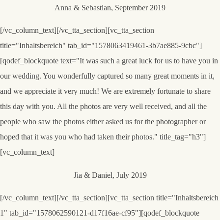
Anna & Sebastian, September 2019
[/vc_column_text][/vc_tta_section][vc_tta_section
title="Inhaltsbereich" tab_id="1578063419461-3b7ae885-9cbc"]
[qodef_blockquote text="It was such a great luck for us to have you in
our wedding. You wonderfully captured so many great moments in it,
and we appreciate it very much! We are extremely fortunate to share
this day with you. All the photos are very well received, and all the
people who saw the photos either asked us for the photographer or
hoped that it was you who had taken their photos." title_tag="h3"]
[vc_column_text]
Jia & Daniel, July 2019
[/vc_column_text][/vc_tta_section][vc_tta_section title="Inhaltsbereich
1" tab_id="1578062590121-d17f16ae-cf95"][qodef_blockquote