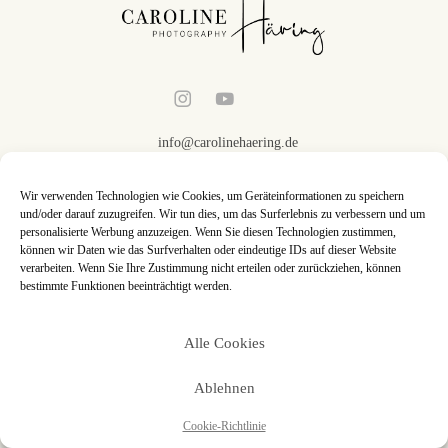
info@carolinehaering.de
+49 (0)174 8201832
Impressum
-
Datenschutz
-
Sitemap
Wir verwenden Technologien wie Cookies, um Geräteinformationen zu speichern
und/oder darauf zuzugreifen. Wir tun dies, um das Surferlebnis zu verbessern und um
personalisierte Werbung anzuzeigen. Wenn Sie diesen Technologien zustimmen,
können wir Daten wie das Surfverhalten oder eindeutige IDs auf dieser Website
verarbeiten. Wenn Sie Ihre Zustimmung nicht erteilen oder zurückziehen, können
bestimmte Funktionen beeinträchtigt werden.
LIEBLINGSORTE
Hochzeitsfotograf Kassel
Alle Cookies
Hochzeitsfotograf Göttingen
Ablehnen
Hochzeitsfotograf Paderborn
Cookie-Richtlinie
Hochzeitsfotograf Bad Arolsen