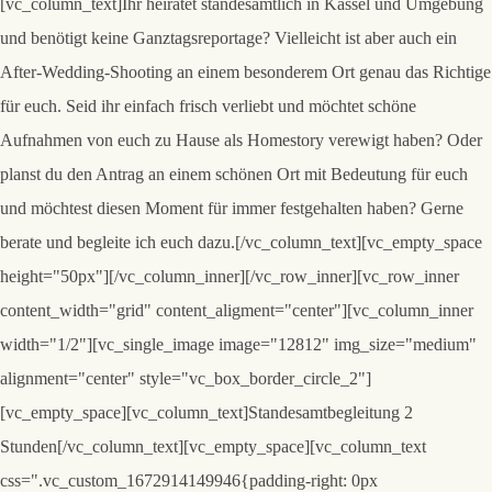
[vc_column_text]Ihr heiratet standesamtlich in Kassel und Umgebung
und benötigt keine Ganztagsreportage? Vielleicht ist aber auch ein
After-Wedding-Shooting an einem besonderem Ort genau das Richtige
für euch. Seid ihr einfach frisch verliebt und möchtet schöne
Aufnahmen von euch zu Hause als Homestory verewigt haben? Oder
planst du den Antrag an einem schönen Ort mit Bedeutung für euch
und möchtest diesen Moment für immer festgehalten haben? Gerne
berate und begleite ich euch dazu.[/vc_column_text][vc_empty_space
height="50px"][/vc_column_inner][/vc_row_inner][vc_row_inner
content_width="grid" content_aligment="center"][vc_column_inner
width="1/2"][vc_single_image image="12812" img_size="medium"
alignment="center" style="vc_box_border_circle_2"]
[vc_empty_space][vc_column_text]
Standesamtbegleitung 2
Stunden
[/vc_column_text][vc_empty_space][vc_column_text
css=".vc_custom_1672914149946{padding-right: 0px