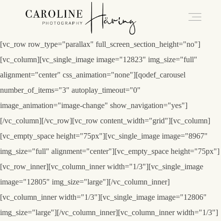
[vc_row row_type="parallax" full_screen_section_height="no"]
[vc_column][vc_single_image image="12823" img_size="full"
Hochzeitsfotografie Kassel
alignment="center" css_animation="none"][qodef_carousel
number_of_items="3" autoplay_timeout="0"
Caro
image_animation="image-change" show_navigation="yes"]
[/vc_column][/vc_row][vc_row content_width="grid"][vc_column]
[vc_empty_space height="75px"][vc_single_image image="8967"
Hochzeiten
img_size="full" alignment="center"][vc_empty_space height="75px"]
[vc_row_inner][vc_column_inner width="1/3"][vc_single_image
Blog
image="12805" img_size="large"][/vc_column_inner]
[vc_column_inner width="1/3"][vc_single_image image="12806"
img_size="large"][/vc_column_inner][vc_column_inner width="1/3"]
Kontakt