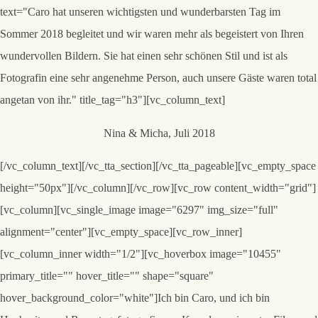
text="Caro hat unseren wichtigsten und wunderbarsten Tag im
Sommer 2018 begleitet und wir waren mehr als begeistert von Ihren
wundervollen Bildern. Sie hat einen sehr schönen Stil und ist als
Fotografin eine sehr angenehme Person, auch unsere Gäste waren total
angetan von ihr." title_tag="h3"][vc_column_text]
Nina & Micha, Juli 2018
[/vc_column_text][/vc_tta_section][/vc_tta_pageable][vc_empty_space
height="50px"][/vc_column][/vc_row][vc_row content_width="grid"]
[vc_column][vc_single_image image="6297" img_size="full"
alignment="center"][vc_empty_space][vc_row_inner]
[vc_column_inner width="1/2"][vc_hoverbox image="10455"
primary_title="" hover_title="" shape="square"
hover_background_color="white"]Ich bin Caro, und ich bin