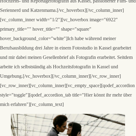
Hochzeits- und Reportagefotografin aus Kassel, passionerter Film- und
Seriennerd und Katzenmama.[/vc_hoverbox][/vc_column_inner]
[vc_column_inner width="1/2"][vc_hoverbox image="6922"
primary_title="" hover_title="" shape="square"
hover_background_color="white"]Ich habe während meiner
Berufsausbildung drei Jahre in einem Fotostudio in Kassel gearbeitet
und mir dabei meinen Gesellenbrief als Fotografin erarbeitet. Seitdem
arbeite ich selbstständig als Hochzeitsfotografin in Kassel und
Umgebung.[/vc_hoverbox][/vc_column_inner][/vc_row_inner]
[vc_row_inner][vc_column_inner][vc_empty_space][qodef_accordion
style="toggle"][qodef_accordion_tab title="Hier könnt ihr mehr über
mich erfahren"][vc_column_text]