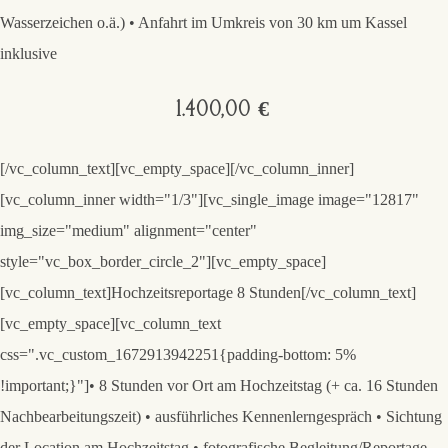
Wasserzeichen o.ä.) • Anfahrt im Umkreis von 30 km um Kassel
inklusive
1.400,00 €
[/vc_column_text][vc_empty_space][/vc_column_inner]
[vc_column_inner width="1/3"][vc_single_image image="12817"
img_size="medium" alignment="center"
style="vc_box_border_circle_2"][vc_empty_space]
[vc_column_text]
Hochzeitsreportage 8 Stunden
[/vc_column_text]
[vc_empty_space][vc_column_text
css=".vc_custom_1672913942251{padding-bottom: 5%
!important;}"]• 8 Stunden vor Ort am Hochzeitstag (+ ca. 16 Stunden
Nachbearbeitungszeit) • ausführliches Kennenlerngespräch • Sichtung
der Location am Hochzeitstag • fotografische Begleitung/Reportage