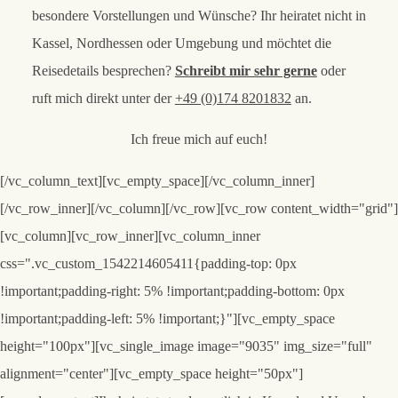
besondere Vorstellungen und Wünsche? Ihr heiratet nicht in
Kassel, Nordhessen oder Umgebung und möchtet die
Reisedetails besprechen?
Schreibt mir sehr gerne
oder
ruft mich direkt unter der
+49 (0)174 8201832
an.
Ich freue mich auf euch!
[/vc_column_text][vc_empty_space][/vc_column_inner]
[/vc_row_inner][/vc_column][/vc_row][vc_row content_width="grid"]
[vc_column][vc_row_inner][vc_column_inner
css=".vc_custom_1542214605411{padding-top: 0px
!important;padding-right: 5% !important;padding-bottom: 0px
!important;padding-left: 5% !important;}"][vc_empty_space
height="100px"][vc_single_image image="9035" img_size="full"
alignment="center"][vc_empty_space height="50px"]