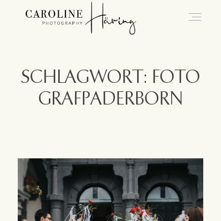
Hochzeitsfotografie Kassel
SCHLAGWORT: FOTO
GRAFPADERBORN
Caro
Hochzeiten
Blog
Kontakt