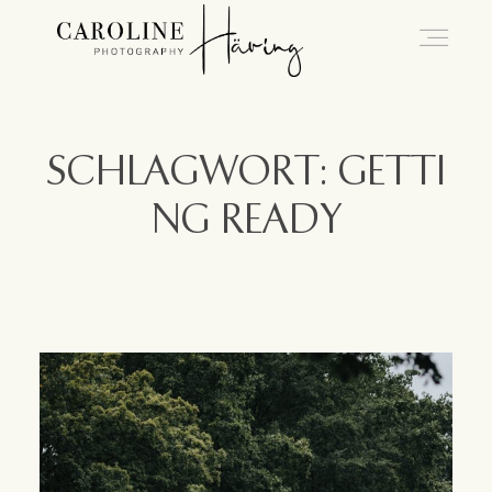
Hochzeitsfotografie Kassel
SCHLAGWORT: GETTI
NG READY
Caro
Hochzeiten
Blog
Kontakt