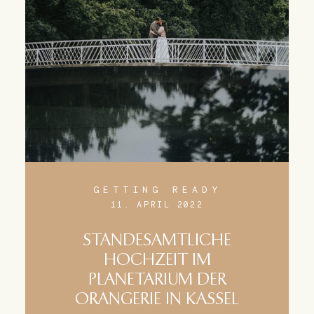
GETTING READY
11. APRIL 2022
STANDESAMTLICHE
HOCHZEIT IM
PLANETARIUM DER
ORANGERIE IN KASSEL