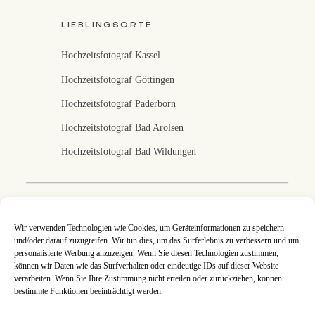
LIEBLINGSORTE
Hochzeitsfotograf Kassel
Hochzeitsfotograf Göttingen
Hochzeitsfotograf Paderborn
Hochzeitsfotograf Bad Arolsen
Hochzeitsfotograf Bad Wildungen
Fotografin in Kassel
Wir verwenden Technologien wie Cookies, um Geräteinformationen zu speichern
und/oder darauf zuzugreifen. Wir tun dies, um das Surferlebnis zu verbessern und um
Ich fotografiere eure Hochzeit in Kassel, Nordhessen
personalisierte Werbung anzuzeigen. Wenn Sie diesen Technologien zustimmen,
und deutschlandweit. An jeder Hochzeitsreportage
können wir Daten wie das Surfverhalten oder eindeutige IDs auf dieser Website
arbeite ich mit ganzer Leidenschaft, denn eure Bilder
verarbeiten. Wenn Sie Ihre Zustimmung nicht erteilen oder zurückziehen, können
sind mir eine Herzensangelegenheit. Jede
Hochzeitsreportage ist so individuell wie ihr es seid und
bestimmte Funktionen beeinträchtigt werden.
gemeinsam setzen wir eure Wünsche und Ideen um. An
eurem schönsten Tag steckt jeder Augenblick voller