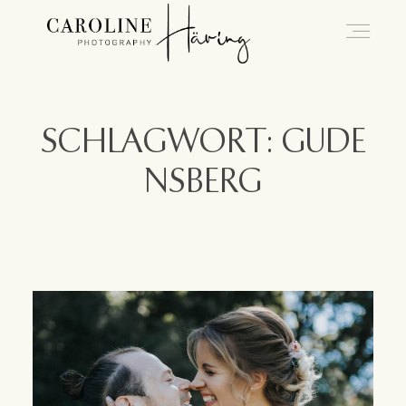
Hochzeitsfotografie Kassel
SCHLAGWORT: GUDE
NSBERG
Caro
Hochzeiten
Blog
Kontakt