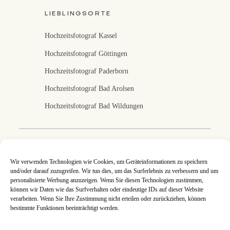
LIEBLINGSORTE
Hochzeitsfotograf Kassel
Hochzeitsfotograf Göttingen
Hochzeitsfotograf Paderborn
Hochzeitsfotograf Bad Arolsen
Hochzeitsfotograf Bad Wildungen
Fotografin in Kassel
Wir verwenden Technologien wie Cookies, um Geräteinformationen zu speichern
und/oder darauf zuzugreifen. Wir tun dies, um das Surferlebnis zu verbessern und um
Ich fotografiere eure Hochzeit in Kassel, Nordhessen
personalisierte Werbung anzuzeigen. Wenn Sie diesen Technologien zustimmen,
und deutschlandweit. An jeder Hochzeitsreportage
können wir Daten wie das Surfverhalten oder eindeutige IDs auf dieser Website
arbeite ich mit ganzer Leidenschaft, denn eure Bilder
verarbeiten. Wenn Sie Ihre Zustimmung nicht erteilen oder zurückziehen, können
sind mir eine Herzensangelegenheit. Jede
Hochzeitsreportage ist so individuell wie ihr es seid und
bestimmte Funktionen beeinträchtigt werden.
gemeinsam setzen wir eure Wünsche und Ideen um. An
eurem schönsten Tag steckt jeder Augenblick voller