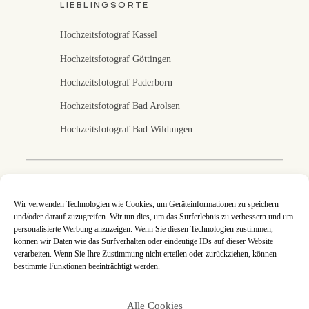
LIEBLINGSORTE
Hochzeitsfotograf Kassel
Hochzeitsfotograf Göttingen
Hochzeitsfotograf Paderborn
Hochzeitsfotograf Bad Arolsen
Hochzeitsfotograf Bad Wildungen
Fotografin in Kassel
Wir verwenden Technologien wie Cookies, um Geräteinformationen zu speichern
und/oder darauf zuzugreifen. Wir tun dies, um das Surferlebnis zu verbessern und um
Ich fotografiere eure Hochzeit in Kassel, Nordhessen
personalisierte Werbung anzuzeigen. Wenn Sie diesen Technologien zustimmen,
und deutschlandweit. An jeder Hochzeitsreportage
können wir Daten wie das Surfverhalten oder eindeutige IDs auf dieser Website
arbeite ich mit ganzer Leidenschaft, denn eure Bilder
verarbeiten. Wenn Sie Ihre Zustimmung nicht erteilen oder zurückziehen, können
sind mir eine Herzensangelegenheit. Jede
Hochzeitsreportage ist so individuell wie ihr es seid und
bestimmte Funktionen beeinträchtigt werden.
gemeinsam setzen wir eure Wünsche und Ideen um. An
eurem schönsten Tag steckt jeder Augenblick voller
Details, die mir ins Auge fallen und die ich für euch in
Alle Cookies