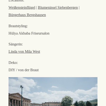
Locations:
Weißensteinflügel
|
Blumeninsel Siebenbergen
|
Bürgerhaus Bergshausen
Brautstyling:
Hülya Akbaba Friseursalon
Sängerin:
Linda von Mila West
Deko:
DIY / von der Braut