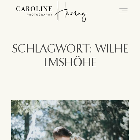
Hochzeitsfotografie Kassel
SCHLAGWORT: WILHE
LMSHÖHE
Caro
Hochzeiten
Blog
Kontakt