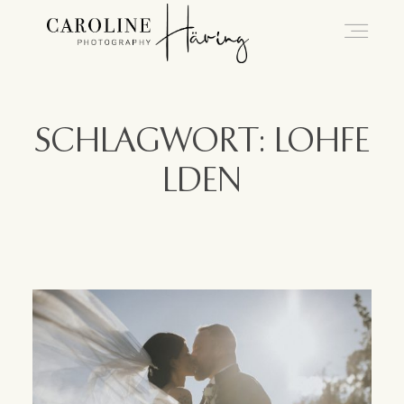
Hochzeitsfotografie Kassel
SCHLAGWORT: LOHFE
LDEN
Caro
Hochzeiten
Blog
Kontakt