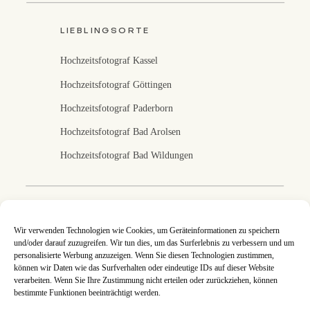
LIEBLINGSORTE
Hochzeitsfotograf Kassel
Hochzeitsfotograf Göttingen
Hochzeitsfotograf Paderborn
Hochzeitsfotograf Bad Arolsen
Hochzeitsfotograf Bad Wildungen
Fotografin in Kassel
Wir verwenden Technologien wie Cookies, um Geräteinformationen zu speichern
und/oder darauf zuzugreifen. Wir tun dies, um das Surferlebnis zu verbessern und um
Ich fotografiere eure Hochzeit in Kassel, Nordhessen
personalisierte Werbung anzuzeigen. Wenn Sie diesen Technologien zustimmen,
und deutschlandweit. An jeder Hochzeitsreportage
können wir Daten wie das Surfverhalten oder eindeutige IDs auf dieser Website
arbeite ich mit ganzer Leidenschaft, denn eure Bilder
verarbeiten. Wenn Sie Ihre Zustimmung nicht erteilen oder zurückziehen, können
sind mir eine Herzensangelegenheit. Jede
Hochzeitsreportage ist so individuell wie ihr es seid und
bestimmte Funktionen beeinträchtigt werden.
gemeinsam setzen wir eure Wünsche und Ideen um. An