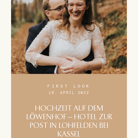
FIRST LOOK
19. APRIL 2022
HOCHZEIT AUF DEM
LÖWENHOF – HOTEL ZUR
POST IN LOHFELDEN BEI
KASSEL