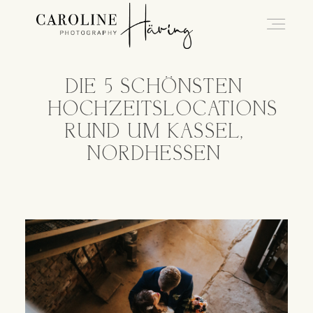
DIE 5 SCHÖNSTEN
Hochzeitsfotografie Kassel
HOCHZEITSLOCATIONS
RUND UM KASSEL,
Caro
NORDHESSEN
Hochzeiten
Blog
Kontakt