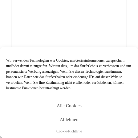
Wir verwenden Technologien wie Cookies, um Geräteinformationen zu speichern
und/oder darauf zuzugreifen. Wir tun dies, um das Surferlebnis zu verbessern und um
personalisierte Werbung anzuzeigen. Wenn Sie diesen Technologien zustimmen,
DAS FIRST LOOK
können wir Daten wie das Surfverhalten oder eindeutige IDs auf dieser Website
verarbeiten. Wenn Sie Ihre Zustimmung nicht erteilen oder zurückziehen, können
FOTOSHOOTING ALS
bestimmte Funktionen beeinträchtigt werden.
ALTERNATIVE ZUM
KLASSISCHEN
Alle Cookies
BRAUTPAARFOTOSHOOTING
Ablehnen
Cookie-Richtlinie