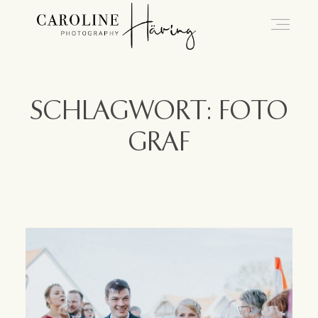
Hochzeitsfotografie Kassel
SCHLAGWORT: FOTO
GRAF
Caro
Hochzeiten
Blog
Kontakt